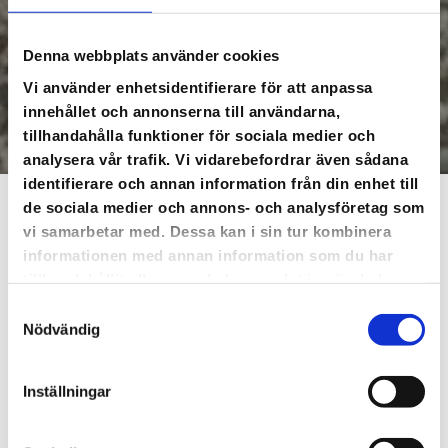
Denna webbplats använder cookies
Vi använder enhetsidentifierare för att anpassa
innehållet och annonserna till användarna,
tillhandahålla funktioner för sociala medier och
analysera vår trafik. Vi vidarebefordrar även sådana
identifierare och annan information från din enhet till
de sociala medier och annons- och analysföretag som
Kontakta oss
vi samarbetar med. Dessa kan i sin tur kombinera
informationen med annan information som du har
Mark & Anläggnin
tillhandahållit eller som de har samlat in när du har
Norrköping
använt deras tjänster.
Samtyckesval
Nödvändig
Vill du se på när andra arbetar? Kanske? Tänk efter ett tag,
du är ju inne på våran ”mark och anläggningstjänst”. Det är
i alla fall rätt många som kan stå och glo på dem som gör
Inställningar
olika arbeten med den marken vi alla går på. Redan unga
brödsnylltare fullkomligt exploderar av nyfikenhet när de