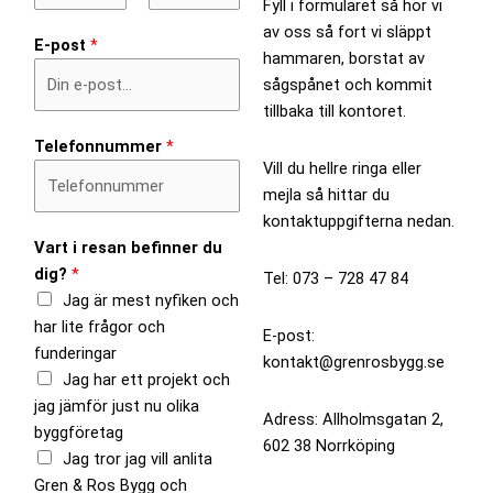
Fyll i formuläret så hör vi
F
L
av oss så fort vi släppt
E-post
*
i
a
hammaren, borstat av
r
s
sågspånet och kommit
s
t
tillbaka till kontoret.
t
Telefonnummer
*
Vill du hellre ringa eller
mejla så hittar du
kontaktuppgifterna nedan.
Vart i resan befinner du
dig?
*
Tel: 073 – 728 47 84
Jag är mest nyfiken och
har lite frågor och
E-post:
funderingar
kontakt@grenrosbygg.se
Jag har ett projekt och
jag jämför just nu olika
Adress: Allholmsgatan 2,
byggföretag
602 38 Norrköping
Jag tror jag vill anlita
Gren & Ros Bygg och