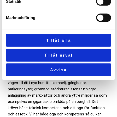
Statistik
får se oss gräva för en grund eller lägga marksten, det är
något som de flesta små fascineras av och apar flitigt
efter så fort de hamnar på en solig sommarstrand.
Marknadsföring
Nåväl, när det gäller markarbeten erbjuder vi exempelvis:
grävning för husgrund, planering av tomter, justering
avmarknivåer, borttagning av stubbar, samt förberedelser
Tillåt alla
för avlopp och eldragning. Oavsett om det gäller
nyproduktion eller renovering, anpassar vi oss efter dina
Tillåt urval
behov.
Vad menas med anläggning då? Ja, vi vet de är snarlika
Avvisa
varandra. Anläggningsarbete omfattar konstruktion av
vägar (vill du ha en motorväg har du hamnat fel, vi gör
vägen till ditt nya hus till exempel), gångbanor,
parkeringsytor, grönytor, stödmurar, stensättningar,
anläggning av markplattor och andra yttre miljöer så som
exempelvis en gigantisk blomlåda på en berghäll. Det
kräver både teknisk kompetens och ett öga för funktion
och estetik. Vi har både öga och kompetens så du kan