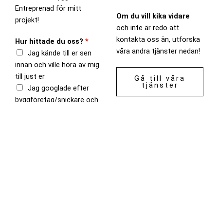
Entreprenad för mitt
Om du vill kika vidare
projekt!
och inte är redo att
kontakta oss än, utforska
Hur hittade du oss?
*
våra andra tjänster nedan!
Jag kände till er sen
innan och ville höra av mig
till just er
Gå till våra
tjänster
Jag googlade efter
byggföretag/snickare och
hittade er
En vän/bekant
rekommenderade er
Har du sett våra video
annonser på
Facebook/Instagram
senaste tiden?
*
Ja
Nej